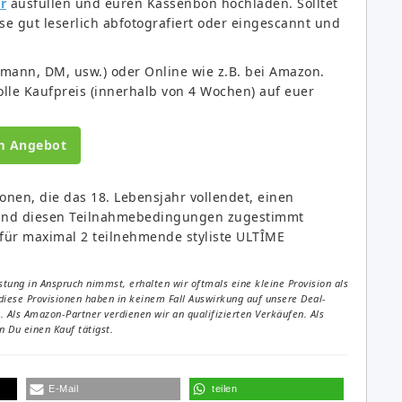
r
ausfüllen und euren Kassenbon hochladen. Solltet
e gut leserlich abfotografiert oder eingescannt und
smann, DM, usw.) oder Online wie z.B. bei Amazon.
lle Kaufpreis (innerhalb von 4 Wochen) auf euer
m Angebot
onen, die das 18. Lebensjahr vollendet, einen
 und diesen Teilnahmebedingungen zugestimmt
 für maximal 2 teilnehmende styliste ULTÎME
tung in Anspruch nimmst, erhalten wir oftmals eine kleine Provision als
diese Provisionen haben in keinem Fall Auswirkung auf unsere Deal-
Als Amazon-Partner verdienen wir an qualifizierten Verkäufen. Als
 Du einen Kauf tätigst.
E-Mail
teilen