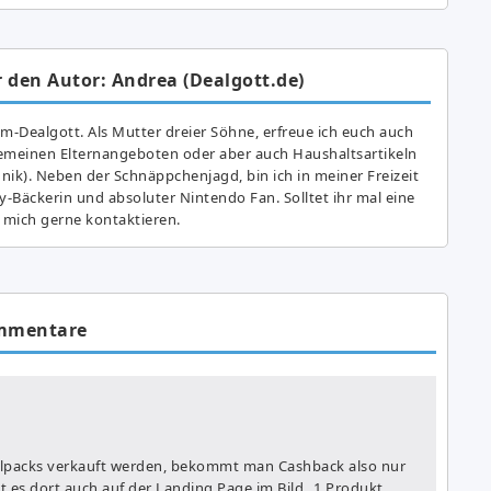
 den Autor: Andrea (Dealgott.de)
am-Dealgott. Als Mutter dreier Söhne, erfreue ich euch auch
gemeinen Elternangeboten oder aber auch Haushaltsartikeln
hnik). Neben der Schnäppchenjagd, bin ich in meiner Freizeit
y-Bäckerin und absoluter Nintendo Fan. Solltet ihr mal eine
 mich gerne kontaktieren.
mmentare
lpacks verkauft werden, bekommt man Cashback also nur
 es dort auch auf der Landing Page im Bild „1 Produkt