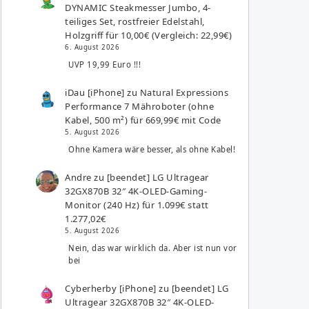
DYNAMIC Steakmesser Jumbo, 4-
teiliges Set, rostfreier Edelstahl,
Holzgriff für 10,00€ (Vergleich: 22,99€)
6. August 2026
UVP 19,99 Euro !!!
iDau [iPhone]
zu
Natural Expressions
Performance 7 Mähroboter (ohne
Kabel, 500 m²) für 669,99€ mit Code
5. August 2026
Ohne Kamera wäre besser, als ohne Kabel!
Andre
zu
[beendet] LG Ultragear
32GX870B 32″ 4K-OLED-Gaming-
Monitor (240 Hz) für 1.099€ statt
1.277,02€
5. August 2026
Nein, das war wirklich da. Aber ist nun vor
bei
Cyberherby [iPhone]
zu
[beendet] LG
Ultragear 32GX870B 32″ 4K-OLED-