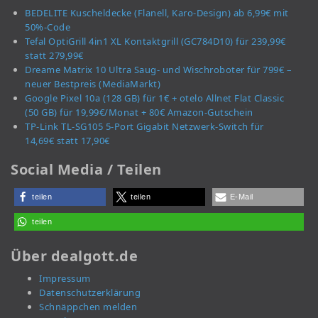
BEDELITE Kuscheldecke (Flanell, Karo-Design) ab 6,99€ mit
50%-Code
Tefal OptiGrill 4in1 XL Kontaktgrill (GC784D10) für 239,99€
statt 279,99€
Dreame Matrix 10 Ultra Saug- und Wischroboter für 799€ –
neuer Bestpreis (MediaMarkt)
Google Pixel 10a (128 GB) für 1€ + otelo Allnet Flat Classic
(50 GB) für 19,99€/Monat + 80€ Amazon-Gutschein
TP-Link TL-SG105 5-Port Gigabit Netzwerk-Switch für
14,69€ statt 17,90€
Social Media / Teilen
teilen
teilen
E-Mail
teilen
Über dealgott.de
Impressum
Datenschutzerklärung
Schnäppchen melden