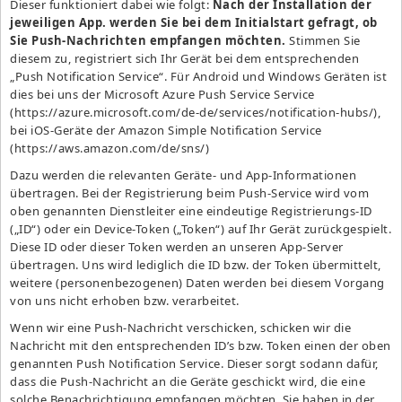
Dieser funktioniert dabei wie folgt:
Nach der Installation der
jeweiligen App. werden Sie bei dem Initialstart gefragt, ob
Sie Push-Nachrichten empfangen möchten.
Stimmen Sie
diesem zu, registriert sich Ihr Gerät bei dem entsprechenden
„Push Notification Service“. Für Android und Windows Geräten ist
dies bei uns der Microsoft Azure Push Service Service
(
https://azure.microsoft.com/de-de/services/notification-hubs/
),
bei iOS-Geräte der Amazon Simple Notification Service
(https://aws.amazon.com/de/sns/)
Dazu werden die relevanten Geräte- und App-Informationen
übertragen. Bei der Registrierung beim Push-Service wird vom
oben genannten Dienstleiter eine eindeutige Registrierungs-ID
(„ID“) oder ein Device-Token („Token“) auf Ihr Gerät zurückgespielt.
Diese ID oder dieser Token werden an unseren App-Server
übertragen. Uns wird lediglich die ID bzw. der Token übermittelt,
weitere (personenbezogenen) Daten werden bei diesem Vorgang
von uns nicht erhoben bzw. verarbeitet.
Wenn wir eine Push-Nachricht verschicken, schicken wir die
Nachricht mit den entsprechenden ID’s bzw. Token einen der oben
genannten Push Notification Service. Dieser sorgt sodann dafür,
dass die Push-Nachricht an die Geräte geschickt wird, die eine
solche Benachrichtigung empfangen möchten. Sie haben in der