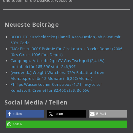
und Ideen für die DealGott Webseite.
Neueste Beiträge
BEDELITE Kuscheldecke (Flanell, Karo-Design) ab 6,99€ mit
50%-Code
ING: Bis zu 300€ Prämie für Girokonto + Direkt-Depot (200€
fürs Giro + 100€ fürs Depot)
Campingaz Attitude 2go CV Gas-Tischgrill (2,4 kW,
portabel) für 185,59€ statt 246,99€
[wieder da] Weight Watchers: 75% Rabatt auf den
Monatspreis für 12 Monate (=6,25€/Monat)
Philips Wasserkocher Conscious (1,7 l, recycelter
Kunststoff, Creme) für 32,46€ statt 36,66€
Social Media / Teilen
teilen
teilen
E-Mail
teilen