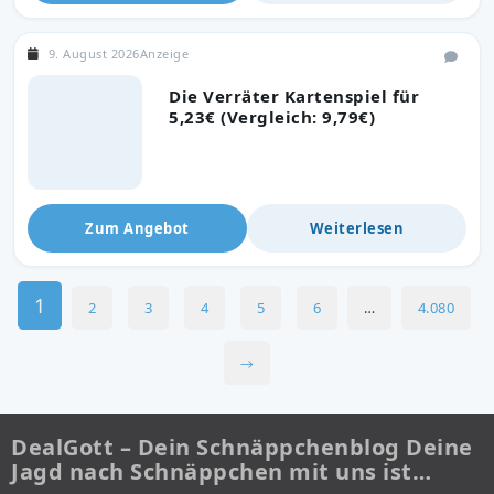
9. August 2026
Anzeige
Die Verräter Kartenspiel für
5,23€ (Vergleich: 9,79€)
Zum Angebot
Weiterlesen
1
2
3
4
5
6
…
4.080
→
DealGott – Dein Schnäppchenblog Deine
Jagd nach Schnäppchen mit uns ist…