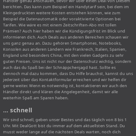
Händler genau anschauen, bevor wir über einen Deal von Diesem
berichten. Das kann zum Beispiel ein Handytarif sein, bei dem im
Kleingedruckten weitere Kosten entstehen können, wie zum
Beispiel die Datenautomatik oder voraktivierte Optionen bei
Tarifen. Wie wäre es mit einem Zeitschriften-Abo mit tollen
Prämien? Auch hier haben wir die Kündigungsfrist im Blick und
informieren dich. Auch Deals aus anderen Bereichen schauen wir
uns ganz genau an. Dazu gehören Smartphones, Notebooks,
Konsolen aus anderen Ländern wie Frankreich, Italien, Spanien,
England und besonders China, mit den vielen Gadgets zu sehr
guten Preisen. Uns ist nicht nur der Datenschutz wichtig, sondern
auch das du Spaß bei der Schnäppchenjagd hast. Sollte es
dennoch mal dazu kommen, dass Du Hilfe brauchst, kannst du uns
jederzeit über das Kontaktformular erreichen und wir helfen dir
gerne weiter. Wenn es notwendig ist, kontaktieren wir auch den
Händler direkt und klären die Angelegenheit, damit wir alle
weiterhin Spaß am Sparen haben.
… schnell
Wir sind schnell, geben unser Bestes und das täglich von 8 bis 1
Uhr. Mit DealGott bist du immer auf dem aktuellsten Stand. Du
musst weder lange auf die nächsten Deals warten, noch dich