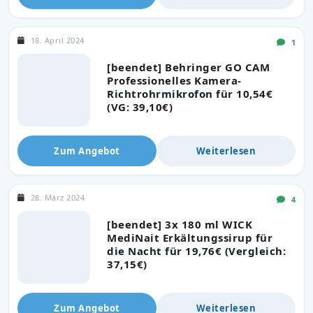
18. April 2024
1
[beendet] Behringer GO CAM
Professionelles Kamera-
Richtrohrmikrofon für 10,54€
(VG: 39,10€)
Zum Angebot
Weiterlesen
28. März 2024
4
[beendet] 3x 180 ml WICK
MediNait Erkältungssirup für
die Nacht für 19,76€ (Vergleich:
37,15€)
Zum Angebot
Weiterlesen