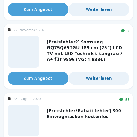
Zum Angebot
Weiterlesen
22. November 2020
8
[Preisfehler?] Samsung
GQ75Q65TGU 189 cm (75″) LCD-
TV mit LED-Technik titangrau /
A+ für 999€ (VG: 1.888€)
Zum Angebot
Weiterlesen
28. August 2020
55
[Preisfehler/Rabattfehler] 300
Einwegmasken kostenlos