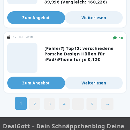
89,99€ (Vergleich: 160,22€)
Zum Angebot
Weiterlesen
17. Mai 2018
10
[Fehler?] Top12: verschiedene
Porsche Design Hüllen für
iPad/iPhone für je 0,12€
Zum Angebot
Weiterlesen
1
2
3
4
…
6
→
DealGott – Dein Schnäppchenblog Deine