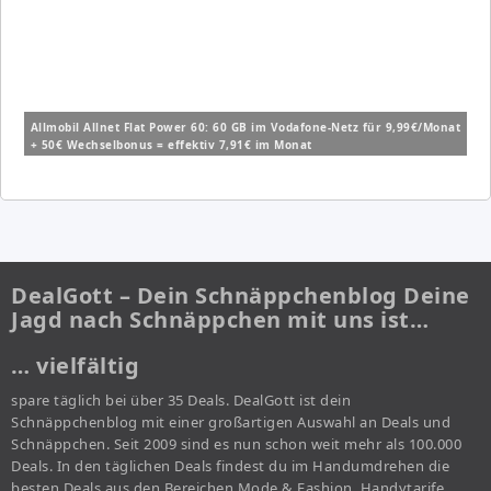
Allmobil Allnet Flat Power 60: 60 GB im Vodafone-Netz für 9,99€/Monat
+ 50€ Wechselbonus = effektiv 7,91€ im Monat
DealGott – Dein Schnäppchenblog Deine
Jagd nach Schnäppchen mit uns ist…
… vielfältig
spare täglich bei über 35 Deals. DealGott ist dein
Schnäppchenblog mit einer großartigen Auswahl an Deals und
Schnäppchen. Seit 2009 sind es nun schon weit mehr als 100.000
Deals. In den täglichen Deals findest du im Handumdrehen die
besten Deals aus den Bereichen Mode & Fashion, Handytarife,