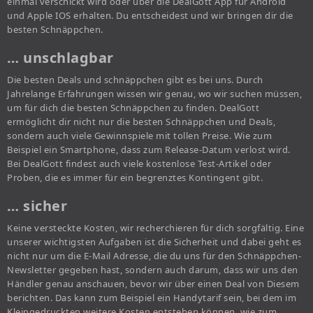
einmal verschickt wird oder über die DealGott App für Android
und Apple IOS erhalten. Du entscheidest und wir bringen dir die
besten Schnäppchen.
… unschlagbar
Die besten Deals und schnäppchen gibt es bei uns. Durch
Jahrelange Erfahrungen wissen wir genau, wo wir suchen müssen,
um für dich die besten Schnäppchen zu finden. DealGott
ermöglicht dir nicht nur die besten Schnäppchen und Deals,
sondern auch viele Gewinnspiele mit tollen Preise. Wie zum
Beispiel ein Smartphone, dass zum Release-Datum verlost wird.
Bei DealGott findest auch viele kostenlose Test-Artikel oder
Proben, die es immer für ein begrenztes Kontingent gibt.
… sicher
Keine versteckte Kosten, wir recherchieren für dich sorgfältig. Eine
unserer wichtigsten Aufgaben ist die Sicherheit und dabei geht es
nicht nur um die E-Mail Adresse, die du uns für den Schnäppchen-
Newsletter gegeben hast, sondern auch darum, dass wir uns den
Händler genau anschauen, bevor wir über einen Deal von Diesem
berichten. Das kann zum Beispiel ein Handytarif sein, bei dem im
Kleingedruckten weitere Kosten entstehen können, wie zum