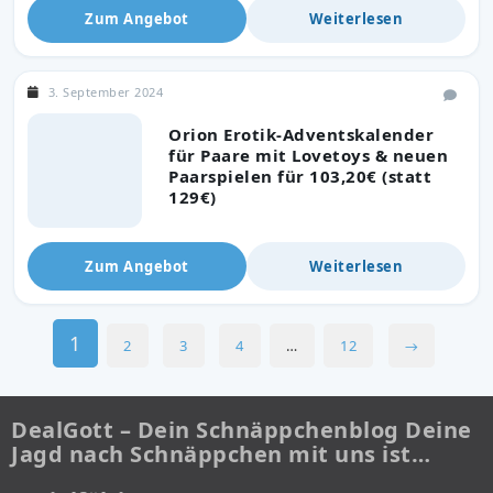
Zum Angebot
Weiterlesen
3. September 2024
Orion Erotik-Adventskalender
für Paare mit Lovetoys & neuen
Paarspielen für 103,20€ (statt
129€)
Zum Angebot
Weiterlesen
1
2
3
4
…
12
→
DealGott – Dein Schnäppchenblog Deine
Jagd nach Schnäppchen mit uns ist…