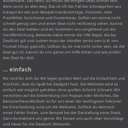
ausverkauft. Das heißt, du musst bei einigen Deals schnell sein,
denn sonst ist alles weg. Das ist oft der Fall bei Schnäppchen aus
Kategorien wie zum Beispiel Handyverträge, Finanzen, oder
Preisfehler, Gutscheine und Kostenloses. Sollten wir einmal nicht
schnell genug sein und einen Deal nicht rechtzeitig sehen, kannst
du den Deal melden und wir kümmern uns umgehend um die
Veröffentlichung. Bedenke dabei immer die 10% Regel, die bei
DealGott gilt und zudem muss der Händler seriös sein (z.B. von
Trusted Shops geprüft). Solltest du dir mal nicht sicher sein, ob der
Deal gut ist, kannst du uns gerne um Hilfe bitten und wie prüfen
den Deal für dich.
… einfach
Wir sind für dich da. Wir legen großen Wert auf die Einfachheit und
möchten, dass du Spaß bei Dealgott hast. Die Webseite wird so
einfach wie möglich gehalten ohne großen Schnick Schnack. Wir
verzichten auf die Einblendung von Popups oder Ähnliches. Die
Benutzerfreundlichkeit ist für uns einer der wichtigsten Faktoren
bei Entscheidung rund um die Webseite. Solltest du dennoch
einen Fehler finden, zum Beispiel bei der Darstellung eines Deals,
dann kontaktiere uns gerne. Wir freuen uns auch über Vorschläge
und Ideen für die DealGott Webseite.