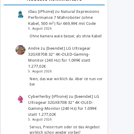
iDau [iPhone]
zu
Natural Expressions
Performance 7 Mähroboter (ohne
Kabel, 500 m²) für 669,99€ mit Code
5. August 2026
Ohne Kamera wäre besser, als ohne Kabel!
Andre
zu
[beendet] LG Ultragear
32GX870B 32″ 4K-OLED-Gaming-
Monitor (240 Hz) für 1.099€ statt
1.277,02€
5. August 2026
Nein, das war wirklich da. Aber ist nun vor
bei
Cyberherby [iPhone]
zu
[beendet] LG
Ultragear 32GX870B 32″ 4K-OLED-
Gaming-Monitor (240 Hz) für 1.099€
statt 1.277,02€
5. August 2026
Servus, Preisirrtum oder ist das Angebot
wirklich schon wieder vorbei?