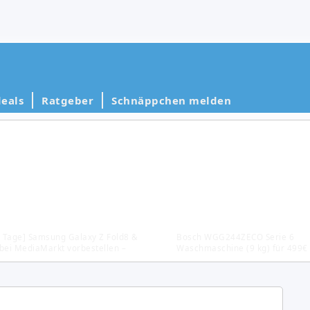
eals
Ratgeber
Schnäppchen melden
2 Tage] Samsung Galaxy Z Fold8 &
Bosch WGG244ZECO Serie 6
 bei MediaMarkt vorbestellen –
Waschmaschine (9 kg) für 499€
 300€ Ankaufprämie + 0%
(Vergleich: 599,99€)
ierung