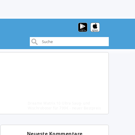
Dreame Matrix 10 Ultra Saug- und
Wischroboter für 799€ - neuer Bestpreis
(MediaMarkt)
Neueste Kommentare