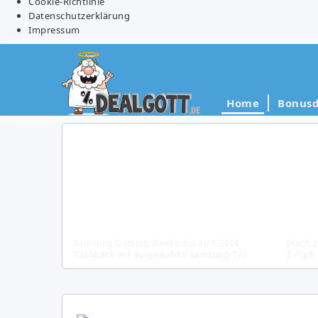
Cookie-Richtlinie
Datenschutzerklärung
Impressum
Home
Bonusd
Samsung Gaming Weeks: bis zu 1.300€
[noch 
Cashback auf ausgewählte Samsung-TVs
Z Flip8
bis zu
Finanz