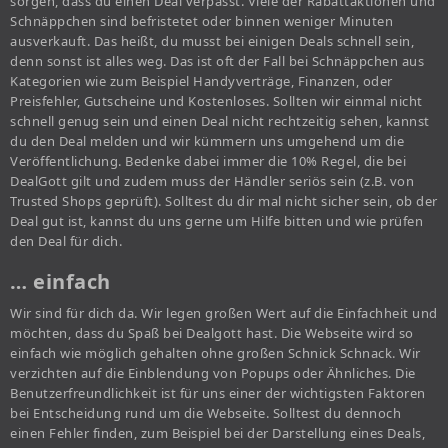
sorgen, dass du einen Deal verpasst. Viele der Rabattaktionen und
Schnäppchen sind befristetet oder binnen weniger Minuten
ausverkauft. Das heißt, du musst bei einigen Deals schnell sein,
denn sonst ist alles weg. Das ist oft der Fall bei Schnäppchen aus
Kategorien wie zum Beispiel Handyverträge, Finanzen, oder
Preisfehler, Gutscheine und Kostenloses. Sollten wir einmal nicht
schnell genug sein und einen Deal nicht rechtzeitig sehen, kannst
du den Deal melden und wir kümmern uns umgehend um die
Veröffentlichung. Bedenke dabei immer die 10% Regel, die bei
DealGott gilt und zudem muss der Händler seriös sein (z.B. von
Trusted Shops geprüft). Solltest du dir mal nicht sicher sein, ob der
Deal gut ist, kannst du uns gerne um Hilfe bitten und wie prüfen
den Deal für dich.
… einfach
Wir sind für dich da. Wir legen großen Wert auf die Einfachheit und
möchten, dass du Spaß bei Dealgott hast. Die Webseite wird so
einfach wie möglich gehalten ohne großen Schnick Schnack. Wir
verzichten auf die Einblendung von Popups oder Ähnliches. Die
Benutzerfreundlichkeit ist für uns einer der wichtigsten Faktoren
bei Entscheidung rund um die Webseite. Solltest du dennoch
einen Fehler finden, zum Beispiel bei der Darstellung eines Deals,