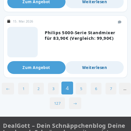
Zum Angebot
Weiterlesen
15. Mai 2026
Philips 5000-Serie Standmixer
für 83,90€ (Vergleich: 99,90€)
Zum Angebot
Weiterlesen
4
←
1
2
3
5
6
7
…
127
→
DealGott – Dein Schnäppchenblog Deine