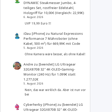
DYNAMIC Steakmesser Jumbo, 4-
teiliges Set, rostfreier Edelstahl,
Holzgriff für 10,00€ (Vergleich: 22,99€)
6. August 2026
UVP 19,99 Euro !!!
iDau [iPhone]
zu
Natural Expressions
Performance 7 Mähroboter (ohne
Kabel, 500 m²) für 669,99€ mit Code
5. August 2026
Ohne Kamera wäre besser, als ohne Kabel!
Andre
zu
[beendet] LG Ultragear
32GX870B 32″ 4K-OLED-Gaming-
Monitor (240 Hz) für 1.099€ statt
1.277,02€
5. August 2026
Nein, das war wirklich da. Aber ist nun vor
bei
Cyberherby [iPhone]
zu
[beendet] LG
Ultragear 32GX870B 32″ 4K-OLED-