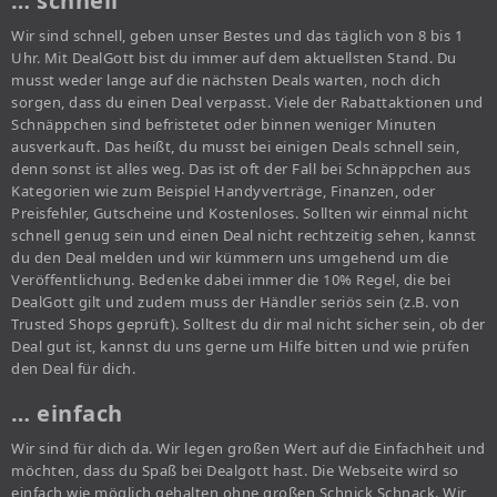
… schnell
Wir sind schnell, geben unser Bestes und das täglich von 8 bis 1
Uhr. Mit DealGott bist du immer auf dem aktuellsten Stand. Du
musst weder lange auf die nächsten Deals warten, noch dich
sorgen, dass du einen Deal verpasst. Viele der Rabattaktionen und
Schnäppchen sind befristetet oder binnen weniger Minuten
ausverkauft. Das heißt, du musst bei einigen Deals schnell sein,
denn sonst ist alles weg. Das ist oft der Fall bei Schnäppchen aus
Kategorien wie zum Beispiel Handyverträge, Finanzen, oder
Preisfehler, Gutscheine und Kostenloses. Sollten wir einmal nicht
schnell genug sein und einen Deal nicht rechtzeitig sehen, kannst
du den Deal melden und wir kümmern uns umgehend um die
Veröffentlichung. Bedenke dabei immer die 10% Regel, die bei
DealGott gilt und zudem muss der Händler seriös sein (z.B. von
Trusted Shops geprüft). Solltest du dir mal nicht sicher sein, ob der
Deal gut ist, kannst du uns gerne um Hilfe bitten und wie prüfen
den Deal für dich.
… einfach
Wir sind für dich da. Wir legen großen Wert auf die Einfachheit und
möchten, dass du Spaß bei Dealgott hast. Die Webseite wird so
einfach wie möglich gehalten ohne großen Schnick Schnack. Wir