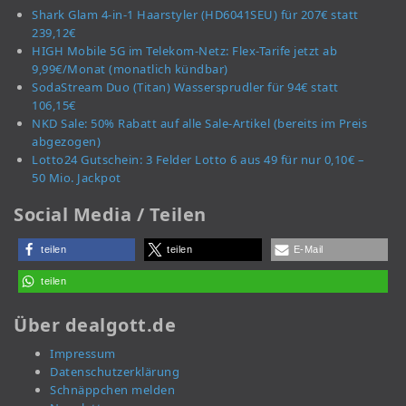
Shark Glam 4-in-1 Haarstyler (HD6041SEU) für 207€ statt
239,12€
HIGH Mobile 5G im Telekom-Netz: Flex-Tarife jetzt ab
9,99€/Monat (monatlich kündbar)
SodaStream Duo (Titan) Wassersprudler für 94€ statt
106,15€
NKD Sale: 50% Rabatt auf alle Sale-Artikel (bereits im Preis
abgezogen)
Lotto24 Gutschein: 3 Felder Lotto 6 aus 49 für nur 0,10€ –
50 Mio. Jackpot
Social Media / Teilen
teilen
teilen
E-Mail
teilen
Über dealgott.de
Impressum
Datenschutzerklärung
Schnäppchen melden