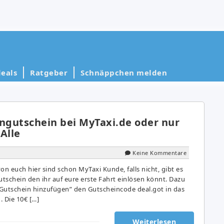
eals
Ratgeber
Schnäppchen melden
gutschein bei MyTaxi.de oder nur
Alle
Keine Kommentare
on euch hier sind schon MyTaxi Kunde, falls nicht, gibt es
tschein den ihr auf eure erste Fahrt einlösen könnt. Dazu
 “Gutschein hinzufügen” den Gutscheincode deal.got in das
 Die 10€ […]
Weiterlesen