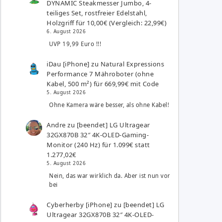
DYNAMIC Steakmesser Jumbo, 4-
teiliges Set, rostfreier Edelstahl,
Holzgriff für 10,00€ (Vergleich: 22,99€)
6. August 2026
UVP 19,99 Euro !!!
iDau [iPhone]
zu
Natural Expressions
Performance 7 Mähroboter (ohne
Kabel, 500 m²) für 669,99€ mit Code
5. August 2026
Ohne Kamera wäre besser, als ohne Kabel!
Andre
zu
[beendet] LG Ultragear
32GX870B 32″ 4K-OLED-Gaming-
Monitor (240 Hz) für 1.099€ statt
1.277,02€
5. August 2026
Nein, das war wirklich da. Aber ist nun vor
bei
Cyberherby [iPhone]
zu
[beendet] LG
Ultragear 32GX870B 32″ 4K-OLED-