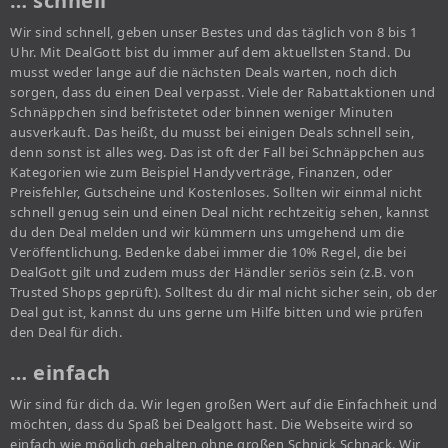
… schnell
Wir sind schnell, geben unser Bestes und das täglich von 8 bis 1
Uhr. Mit DealGott bist du immer auf dem aktuellsten Stand. Du
musst weder lange auf die nächsten Deals warten, noch dich
sorgen, dass du einen Deal verpasst. Viele der Rabattaktionen und
Schnäppchen sind befristetet oder binnen weniger Minuten
ausverkauft. Das heißt, du musst bei einigen Deals schnell sein,
denn sonst ist alles weg. Das ist oft der Fall bei Schnäppchen aus
Kategorien wie zum Beispiel Handyverträge, Finanzen, oder
Preisfehler, Gutscheine und Kostenloses. Sollten wir einmal nicht
schnell genug sein und einen Deal nicht rechtzeitig sehen, kannst
du den Deal melden und wir kümmern uns umgehend um die
Veröffentlichung. Bedenke dabei immer die 10% Regel, die bei
DealGott gilt und zudem muss der Händler seriös sein (z.B. von
Trusted Shops geprüft). Solltest du dir mal nicht sicher sein, ob der
Deal gut ist, kannst du uns gerne um Hilfe bitten und wie prüfen
den Deal für dich.
… einfach
Wir sind für dich da. Wir legen großen Wert auf die Einfachheit und
möchten, dass du Spaß bei Dealgott hast. Die Webseite wird so
einfach wie möglich gehalten ohne großen Schnick Schnack. Wir