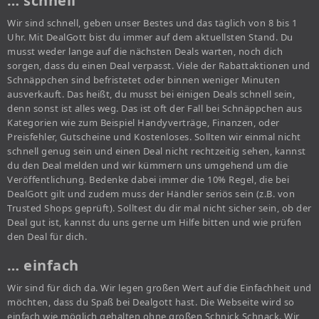
… schnell
Wir sind schnell, geben unser Bestes und das täglich von 8 bis 1
Uhr. Mit DealGott bist du immer auf dem aktuellsten Stand. Du
musst weder lange auf die nächsten Deals warten, noch dich
sorgen, dass du einen Deal verpasst. Viele der Rabattaktionen und
Schnäppchen sind befristetet oder binnen weniger Minuten
ausverkauft. Das heißt, du musst bei einigen Deals schnell sein,
denn sonst ist alles weg. Das ist oft der Fall bei Schnäppchen aus
Kategorien wie zum Beispiel Handyverträge, Finanzen, oder
Preisfehler, Gutscheine und Kostenloses. Sollten wir einmal nicht
schnell genug sein und einen Deal nicht rechtzeitig sehen, kannst
du den Deal melden und wir kümmern uns umgehend um die
Veröffentlichung. Bedenke dabei immer die 10% Regel, die bei
DealGott gilt und zudem muss der Händler seriös sein (z.B. von
Trusted Shops geprüft). Solltest du dir mal nicht sicher sein, ob der
Deal gut ist, kannst du uns gerne um Hilfe bitten und wie prüfen
den Deal für dich.
… einfach
Wir sind für dich da. Wir legen großen Wert auf die Einfachheit und
möchten, dass du Spaß bei Dealgott hast. Die Webseite wird so
einfach wie möglich gehalten ohne großen Schnick Schnack. Wir