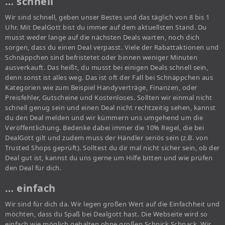
… schnell
Wir sind schnell, geben unser Bestes und das täglich von 8 bis 1
Uhr. Mit DealGott bist du immer auf dem aktuellsten Stand. Du
musst weder lange auf die nächsten Deals warten, noch dich
sorgen, dass du einen Deal verpasst. Viele der Rabattaktionen und
Schnäppchen sind befristetet oder binnen weniger Minuten
ausverkauft. Das heißt, du musst bei einigen Deals schnell sein,
denn sonst ist alles weg. Das ist oft der Fall bei Schnäppchen aus
Kategorien wie zum Beispiel Handyverträge, Finanzen, oder
Preisfehler, Gutscheine und Kostenloses. Sollten wir einmal nicht
schnell genug sein und einen Deal nicht rechtzeitig sehen, kannst
du den Deal melden und wir kümmern uns umgehend um die
Veröffentlichung. Bedenke dabei immer die 10% Regel, die bei
DealGott gilt und zudem muss der Händler seriös sein (z.B. von
Trusted Shops geprüft). Solltest du dir mal nicht sicher sein, ob der
Deal gut ist, kannst du uns gerne um Hilfe bitten und wie prüfen
den Deal für dich.
… einfach
Wir sind für dich da. Wir legen großen Wert auf die Einfachheit und
möchten, dass du Spaß bei Dealgott hast. Die Webseite wird so
einfach wie möglich gehalten ohne großen Schnick Schnack. Wir