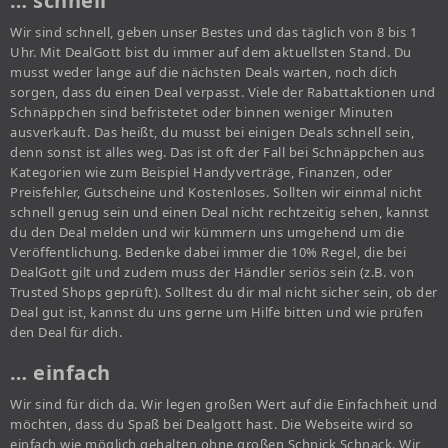
… schnell
Wir sind schnell, geben unser Bestes und das täglich von 8 bis 1
Uhr. Mit DealGott bist du immer auf dem aktuellsten Stand. Du
musst weder lange auf die nächsten Deals warten, noch dich
sorgen, dass du einen Deal verpasst. Viele der Rabattaktionen und
Schnäppchen sind befristetet oder binnen weniger Minuten
ausverkauft. Das heißt, du musst bei einigen Deals schnell sein,
denn sonst ist alles weg. Das ist oft der Fall bei Schnäppchen aus
Kategorien wie zum Beispiel Handyverträge, Finanzen, oder
Preisfehler, Gutscheine und Kostenloses. Sollten wir einmal nicht
schnell genug sein und einen Deal nicht rechtzeitig sehen, kannst
du den Deal melden und wir kümmern uns umgehend um die
Veröffentlichung. Bedenke dabei immer die 10% Regel, die bei
DealGott gilt und zudem muss der Händler seriös sein (z.B. von
Trusted Shops geprüft). Solltest du dir mal nicht sicher sein, ob der
Deal gut ist, kannst du uns gerne um Hilfe bitten und wie prüfen
den Deal für dich.
… einfach
Wir sind für dich da. Wir legen großen Wert auf die Einfachheit und
möchten, dass du Spaß bei Dealgott hast. Die Webseite wird so
einfach wie möglich gehalten ohne großen Schnick Schnack. Wir