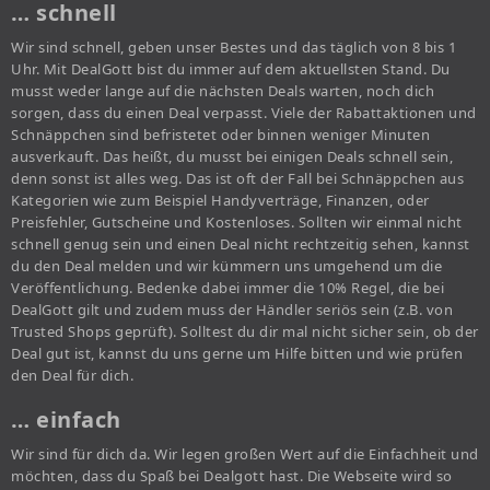
… schnell
Wir sind schnell, geben unser Bestes und das täglich von 8 bis 1
Uhr. Mit DealGott bist du immer auf dem aktuellsten Stand. Du
musst weder lange auf die nächsten Deals warten, noch dich
sorgen, dass du einen Deal verpasst. Viele der Rabattaktionen und
Schnäppchen sind befristetet oder binnen weniger Minuten
ausverkauft. Das heißt, du musst bei einigen Deals schnell sein,
denn sonst ist alles weg. Das ist oft der Fall bei Schnäppchen aus
Kategorien wie zum Beispiel Handyverträge, Finanzen, oder
Preisfehler, Gutscheine und Kostenloses. Sollten wir einmal nicht
schnell genug sein und einen Deal nicht rechtzeitig sehen, kannst
du den Deal melden und wir kümmern uns umgehend um die
Veröffentlichung. Bedenke dabei immer die 10% Regel, die bei
DealGott gilt und zudem muss der Händler seriös sein (z.B. von
Trusted Shops geprüft). Solltest du dir mal nicht sicher sein, ob der
Deal gut ist, kannst du uns gerne um Hilfe bitten und wie prüfen
den Deal für dich.
… einfach
Wir sind für dich da. Wir legen großen Wert auf die Einfachheit und
möchten, dass du Spaß bei Dealgott hast. Die Webseite wird so