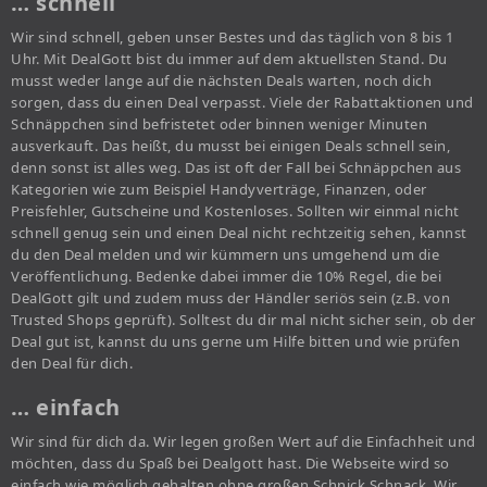
… schnell
Wir sind schnell, geben unser Bestes und das täglich von 8 bis 1
Uhr. Mit DealGott bist du immer auf dem aktuellsten Stand. Du
musst weder lange auf die nächsten Deals warten, noch dich
sorgen, dass du einen Deal verpasst. Viele der Rabattaktionen und
Schnäppchen sind befristetet oder binnen weniger Minuten
ausverkauft. Das heißt, du musst bei einigen Deals schnell sein,
denn sonst ist alles weg. Das ist oft der Fall bei Schnäppchen aus
Kategorien wie zum Beispiel Handyverträge, Finanzen, oder
Preisfehler, Gutscheine und Kostenloses. Sollten wir einmal nicht
schnell genug sein und einen Deal nicht rechtzeitig sehen, kannst
du den Deal melden und wir kümmern uns umgehend um die
Veröffentlichung. Bedenke dabei immer die 10% Regel, die bei
DealGott gilt und zudem muss der Händler seriös sein (z.B. von
Trusted Shops geprüft). Solltest du dir mal nicht sicher sein, ob der
Deal gut ist, kannst du uns gerne um Hilfe bitten und wie prüfen
den Deal für dich.
… einfach
Wir sind für dich da. Wir legen großen Wert auf die Einfachheit und
möchten, dass du Spaß bei Dealgott hast. Die Webseite wird so
einfach wie möglich gehalten ohne großen Schnick Schnack. Wir