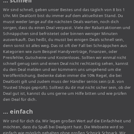
… schnell
Wir sind schnell, geben unser Bestes und das täglich von 8 bis 1
Uhr. Mit DealGott bist du immer auf dem aktuellsten Stand. Du
musst weder lange auf die nächsten Deals warten, noch dich
sorgen, dass du einen Deal verpasst. Viele der Rabattaktionen und
Schnäppchen sind befristetet oder binnen weniger Minuten
ausverkauft. Das heißt, du musst bei einigen Deals schnell sein,
denn sonst ist alles weg. Das ist oft der Fall bei Schnäppchen aus
Kategorien wie zum Beispiel Handyverträge, Finanzen, oder
Preisfehler, Gutscheine und Kostenloses. Sollten wir einmal nicht
schnell genug sein und einen Deal nicht rechtzeitig sehen, kannst
du den Deal melden und wir kümmern uns umgehend um die
Veröffentlichung. Bedenke dabei immer die 10% Regel, die bei
DealGott gilt und zudem muss der Händler seriös sein (z.B. von
Trusted Shops geprüft). Solltest du dir mal nicht sicher sein, ob der
Deal gut ist, kannst du uns gerne um Hilfe bitten und wie prüfen
den Deal für dich.
… einfach
Wir sind für dich da. Wir legen großen Wert auf die Einfachheit und
möchten, dass du Spaß bei Dealgott hast. Die Webseite wird so
einfach wie möglich gehalten ohne großen Schnick Schnack. Wir