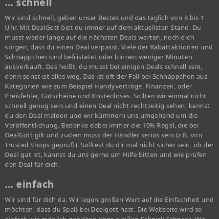
… schnell
Wir sind schnell, geben unser Bestes und das täglich von 8 bis 1
Uhr. Mit DealGott bist du immer auf dem aktuellsten Stand. Du
musst weder lange auf die nächsten Deals warten, noch dich
sorgen, dass du einen Deal verpasst. Viele der Rabattaktionen und
Schnäppchen sind befristetet oder binnen weniger Minuten
ausverkauft. Das heißt, du musst bei einigen Deals schnell sein,
denn sonst ist alles weg. Das ist oft der Fall bei Schnäppchen aus
Kategorien wie zum Beispiel Handyverträge, Finanzen, oder
Preisfehler, Gutscheine und Kostenloses. Sollten wir einmal nicht
schnell genug sein und einen Deal nicht rechtzeitig sehen, kannst
du den Deal melden und wir kümmern uns umgehend um die
Veröffentlichung. Bedenke dabei immer die 10% Regel, die bei
DealGott gilt und zudem muss der Händler seriös sein (z.B. von
Trusted Shops geprüft). Solltest du dir mal nicht sicher sein, ob der
Deal gut ist, kannst du uns gerne um Hilfe bitten und wie prüfen
den Deal für dich.
… einfach
Wir sind für dich da. Wir legen großen Wert auf die Einfachheit und
möchten, dass du Spaß bei Dealgott hast. Die Webseite wird so
einfach wie möglich gehalten ohne großen Schnick Schnack. Wir