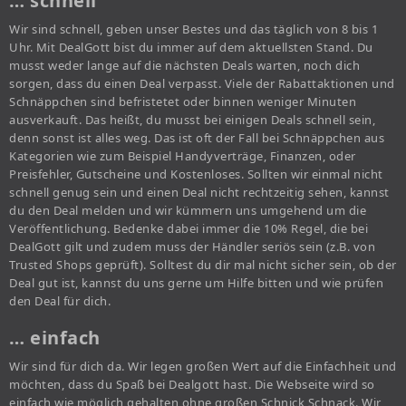
… schnell
Wir sind schnell, geben unser Bestes und das täglich von 8 bis 1
Uhr. Mit DealGott bist du immer auf dem aktuellsten Stand. Du
musst weder lange auf die nächsten Deals warten, noch dich
sorgen, dass du einen Deal verpasst. Viele der Rabattaktionen und
Schnäppchen sind befristetet oder binnen weniger Minuten
ausverkauft. Das heißt, du musst bei einigen Deals schnell sein,
denn sonst ist alles weg. Das ist oft der Fall bei Schnäppchen aus
Kategorien wie zum Beispiel Handyverträge, Finanzen, oder
Preisfehler, Gutscheine und Kostenloses. Sollten wir einmal nicht
schnell genug sein und einen Deal nicht rechtzeitig sehen, kannst
du den Deal melden und wir kümmern uns umgehend um die
Veröffentlichung. Bedenke dabei immer die 10% Regel, die bei
DealGott gilt und zudem muss der Händler seriös sein (z.B. von
Trusted Shops geprüft). Solltest du dir mal nicht sicher sein, ob der
Deal gut ist, kannst du uns gerne um Hilfe bitten und wie prüfen
den Deal für dich.
… einfach
Wir sind für dich da. Wir legen großen Wert auf die Einfachheit und
möchten, dass du Spaß bei Dealgott hast. Die Webseite wird so
einfach wie möglich gehalten ohne großen Schnick Schnack. Wir