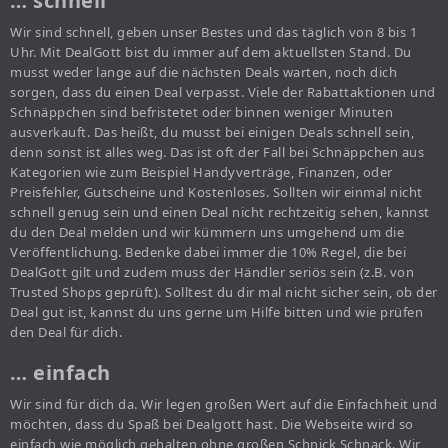
… schnell
Wir sind schnell, geben unser Bestes und das täglich von 8 bis 1
Uhr. Mit DealGott bist du immer auf dem aktuellsten Stand. Du
musst weder lange auf die nächsten Deals warten, noch dich
sorgen, dass du einen Deal verpasst. Viele der Rabattaktionen und
Schnäppchen sind befristetet oder binnen weniger Minuten
ausverkauft. Das heißt, du musst bei einigen Deals schnell sein,
denn sonst ist alles weg. Das ist oft der Fall bei Schnäppchen aus
Kategorien wie zum Beispiel Handyverträge, Finanzen, oder
Preisfehler, Gutscheine und Kostenloses. Sollten wir einmal nicht
schnell genug sein und einen Deal nicht rechtzeitig sehen, kannst
du den Deal melden und wir kümmern uns umgehend um die
Veröffentlichung. Bedenke dabei immer die 10% Regel, die bei
DealGott gilt und zudem muss der Händler seriös sein (z.B. von
Trusted Shops geprüft). Solltest du dir mal nicht sicher sein, ob der
Deal gut ist, kannst du uns gerne um Hilfe bitten und wie prüfen
den Deal für dich.
… einfach
Wir sind für dich da. Wir legen großen Wert auf die Einfachheit und
möchten, dass du Spaß bei Dealgott hast. Die Webseite wird so
einfach wie möglich gehalten ohne großen Schnick Schnack. Wir