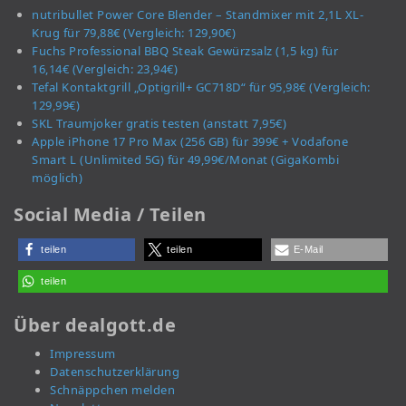
nutribullet Power Core Blender – Standmixer mit 2,1L XL-
Krug für 79,88€ (Vergleich: 129,90€)
Fuchs Professional BBQ Steak Gewürzsalz (1,5 kg) für
16,14€ (Vergleich: 23,94€)
Tefal Kontaktgrill „Optigrill+ GC718D“ für 95,98€ (Vergleich:
129,99€)
SKL Traumjoker gratis testen (anstatt 7,95€)
Apple iPhone 17 Pro Max (256 GB) für 399€ + Vodafone
Smart L (Unlimited 5G) für 49,99€/Monat (GigaKombi
möglich)
Social Media / Teilen
teilen
teilen
E-Mail
teilen
Über dealgott.de
Impressum
Datenschutzerklärung
Schnäppchen melden