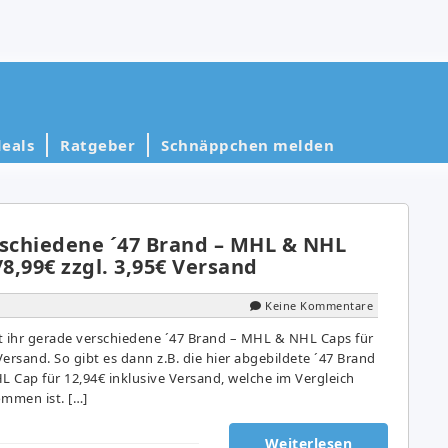
eals
Ratgeber
Schnäppchen melden
rschiedene ´47 Brand – MHL & NHL
/8,99€ zzgl. 3,95€ Versand
Keine Kommentare
 ihr gerade verschiedene ´47 Brand – MHL & NHL Caps für
Versand. So gibt es dann z.B. die hier abgebildete ´47 Brand
 Cap für 12,94€ inklusive Versand, welche im Vergleich
ommen ist. […]
Weiterlesen