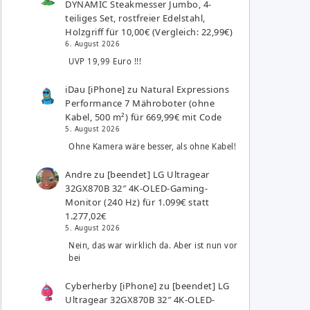
DYNAMIC Steakmesser Jumbo, 4-
teiliges Set, rostfreier Edelstahl,
Holzgriff für 10,00€ (Vergleich: 22,99€)
6. August 2026
UVP 19,99 Euro !!!
iDau [iPhone]
zu
Natural Expressions
Performance 7 Mähroboter (ohne
Kabel, 500 m²) für 669,99€ mit Code
5. August 2026
Ohne Kamera wäre besser, als ohne Kabel!
Andre
zu
[beendet] LG Ultragear
32GX870B 32″ 4K-OLED-Gaming-
Monitor (240 Hz) für 1.099€ statt
1.277,02€
5. August 2026
Nein, das war wirklich da. Aber ist nun vor
bei
Cyberherby [iPhone]
zu
[beendet] LG
Ultragear 32GX870B 32″ 4K-OLED-