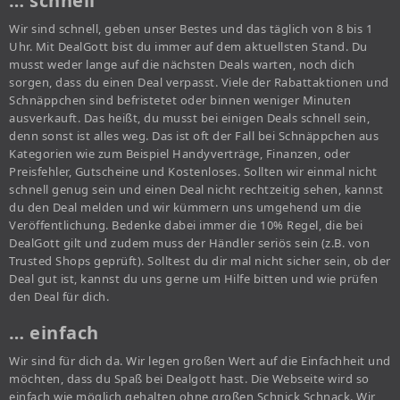
… schnell
Wir sind schnell, geben unser Bestes und das täglich von 8 bis 1
Uhr. Mit DealGott bist du immer auf dem aktuellsten Stand. Du
musst weder lange auf die nächsten Deals warten, noch dich
sorgen, dass du einen Deal verpasst. Viele der Rabattaktionen und
Schnäppchen sind befristetet oder binnen weniger Minuten
ausverkauft. Das heißt, du musst bei einigen Deals schnell sein,
denn sonst ist alles weg. Das ist oft der Fall bei Schnäppchen aus
Kategorien wie zum Beispiel Handyverträge, Finanzen, oder
Preisfehler, Gutscheine und Kostenloses. Sollten wir einmal nicht
schnell genug sein und einen Deal nicht rechtzeitig sehen, kannst
du den Deal melden und wir kümmern uns umgehend um die
Veröffentlichung. Bedenke dabei immer die 10% Regel, die bei
DealGott gilt und zudem muss der Händler seriös sein (z.B. von
Trusted Shops geprüft). Solltest du dir mal nicht sicher sein, ob der
Deal gut ist, kannst du uns gerne um Hilfe bitten und wie prüfen
den Deal für dich.
… einfach
Wir sind für dich da. Wir legen großen Wert auf die Einfachheit und
möchten, dass du Spaß bei Dealgott hast. Die Webseite wird so
einfach wie möglich gehalten ohne großen Schnick Schnack. Wir