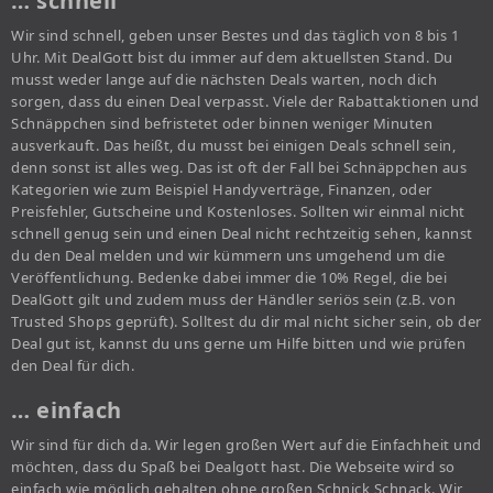
… schnell
Wir sind schnell, geben unser Bestes und das täglich von 8 bis 1
Uhr. Mit DealGott bist du immer auf dem aktuellsten Stand. Du
musst weder lange auf die nächsten Deals warten, noch dich
sorgen, dass du einen Deal verpasst. Viele der Rabattaktionen und
Schnäppchen sind befristetet oder binnen weniger Minuten
ausverkauft. Das heißt, du musst bei einigen Deals schnell sein,
denn sonst ist alles weg. Das ist oft der Fall bei Schnäppchen aus
Kategorien wie zum Beispiel Handyverträge, Finanzen, oder
Preisfehler, Gutscheine und Kostenloses. Sollten wir einmal nicht
schnell genug sein und einen Deal nicht rechtzeitig sehen, kannst
du den Deal melden und wir kümmern uns umgehend um die
Veröffentlichung. Bedenke dabei immer die 10% Regel, die bei
DealGott gilt und zudem muss der Händler seriös sein (z.B. von
Trusted Shops geprüft). Solltest du dir mal nicht sicher sein, ob der
Deal gut ist, kannst du uns gerne um Hilfe bitten und wie prüfen
den Deal für dich.
… einfach
Wir sind für dich da. Wir legen großen Wert auf die Einfachheit und
möchten, dass du Spaß bei Dealgott hast. Die Webseite wird so
einfach wie möglich gehalten ohne großen Schnick Schnack. Wir