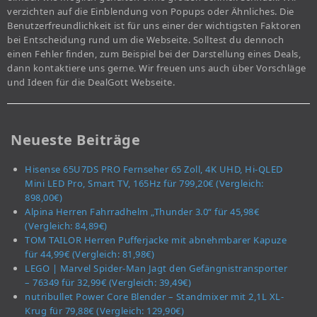
verzichten auf die Einblendung von Popups oder Ähnliches. Die
Benutzerfreundlichkeit ist für uns einer der wichtigsten Faktoren
bei Entscheidung rund um die Webseite. Solltest du dennoch
einen Fehler finden, zum Beispiel bei der Darstellung eines Deals,
dann kontaktiere uns gerne. Wir freuen uns auch über Vorschläge
und Ideen für die DealGott Webseite.
Neueste Beiträge
Hisense 65U7DS PRO Fernseher 65 Zoll, 4K UHD, Hi-QLED
Mini LED Pro, Smart TV, 165Hz für 799,20€ (Vergleich:
898,00€)
Alpina Herren Fahrradhelm „Thunder 3.0“ für 45,98€
(Vergleich: 84,89€)
TOM TAILOR Herren Pufferjacke mit abnehmbarer Kapuze
für 44,99€ (Vergleich: 81,98€)
LEGO | Marvel Spider-Man Jagt den Gefängnistransporter
– 76349 für 32,99€ (Vergleich: 39,49€)
nutribullet Power Core Blender – Standmixer mit 2,1L XL-
Krug für 79,88€ (Vergleich: 129,90€)