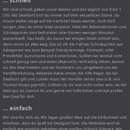
… schnell
Wir sind schnell, geben unser Bestes und das täglich von 8 bis 1
Uhr. Mit DealGott bist du immer auf dem aktuellsten Stand. Du
musst weder lange auf die nächsten Deals warten, noch dich
sorgen, dass du einen Deal verpasst. Viele der Rabattaktionen und
Schnäppchen sind befristetet oder binnen weniger Minuten
ausverkauft. Das heißt, du musst bei einigen Deals schnell sein,
denn sonst ist alles weg. Das ist oft der Fall bei Schnäppchen aus
Kategorien wie zum Beispiel Handyverträge, Finanzen, oder
Preisfehler, Gutscheine und Kostenloses. Sollten wir einmal nicht
schnell genug sein und einen Deal nicht rechtzeitig sehen, kannst
du den Deal melden und wir kümmern uns umgehend um die
Veröffentlichung. Bedenke dabei immer die 10% Regel, die bei
DealGott gilt und zudem muss der Händler seriös sein (z.B. von
Trusted Shops geprüft). Solltest du dir mal nicht sicher sein, ob der
Deal gut ist, kannst du uns gerne um Hilfe bitten und wie prüfen
den Deal für dich.
… einfach
Wir sind für dich da. Wir legen großen Wert auf die Einfachheit und
möchten, dass du Spaß bei Dealgott hast. Die Webseite wird so
einfach wie möglich gehalten ohne großen Schnick Schnack. Wir