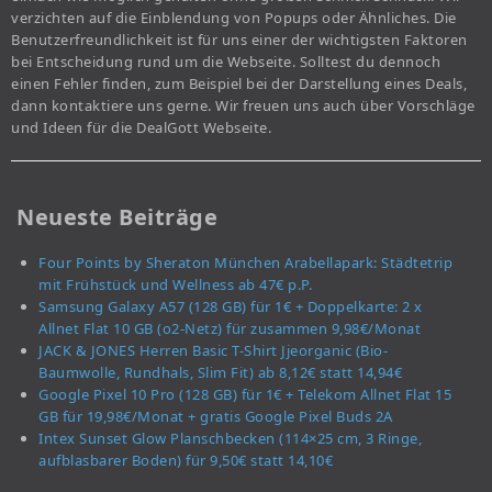
verzichten auf die Einblendung von Popups oder Ähnliches. Die
Benutzerfreundlichkeit ist für uns einer der wichtigsten Faktoren
bei Entscheidung rund um die Webseite. Solltest du dennoch
einen Fehler finden, zum Beispiel bei der Darstellung eines Deals,
dann kontaktiere uns gerne. Wir freuen uns auch über Vorschläge
und Ideen für die DealGott Webseite.
Neueste Beiträge
Four Points by Sheraton München Arabellapark: Städtetrip
mit Frühstück und Wellness ab 47€ p.P.
Samsung Galaxy A57 (128 GB) für 1€ + Doppelkarte: 2 x
Allnet Flat 10 GB (o2-Netz) für zusammen 9,98€/Monat
JACK & JONES Herren Basic T-Shirt Jjeorganic (Bio-
Baumwolle, Rundhals, Slim Fit) ab 8,12€ statt 14,94€
Google Pixel 10 Pro (128 GB) für 1€ + Telekom Allnet Flat 15
GB für 19,98€/Monat + gratis Google Pixel Buds 2A
Intex Sunset Glow Planschbecken (114×25 cm, 3 Ringe,
aufblasbarer Boden) für 9,50€ statt 14,10€