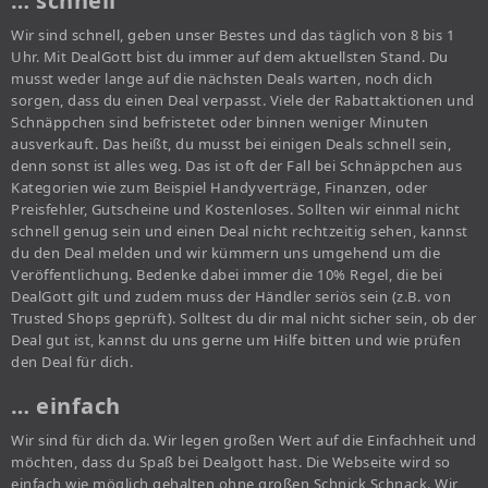
… schnell
Wir sind schnell, geben unser Bestes und das täglich von 8 bis 1
Uhr. Mit DealGott bist du immer auf dem aktuellsten Stand. Du
musst weder lange auf die nächsten Deals warten, noch dich
sorgen, dass du einen Deal verpasst. Viele der Rabattaktionen und
Schnäppchen sind befristetet oder binnen weniger Minuten
ausverkauft. Das heißt, du musst bei einigen Deals schnell sein,
denn sonst ist alles weg. Das ist oft der Fall bei Schnäppchen aus
Kategorien wie zum Beispiel Handyverträge, Finanzen, oder
Preisfehler, Gutscheine und Kostenloses. Sollten wir einmal nicht
schnell genug sein und einen Deal nicht rechtzeitig sehen, kannst
du den Deal melden und wir kümmern uns umgehend um die
Veröffentlichung. Bedenke dabei immer die 10% Regel, die bei
DealGott gilt und zudem muss der Händler seriös sein (z.B. von
Trusted Shops geprüft). Solltest du dir mal nicht sicher sein, ob der
Deal gut ist, kannst du uns gerne um Hilfe bitten und wie prüfen
den Deal für dich.
… einfach
Wir sind für dich da. Wir legen großen Wert auf die Einfachheit und
möchten, dass du Spaß bei Dealgott hast. Die Webseite wird so
einfach wie möglich gehalten ohne großen Schnick Schnack. Wir