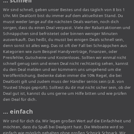
… schnell
Wir sind schnell, geben unser Bestes und das täglich von 8 bis 1
Uhr. Mit DealGott bist du immer auf dem aktuellsten Stand. Du
musst weder lange auf die nächsten Deals warten, noch dich
sorgen, dass du einen Deal verpasst. Viele der Rabattaktionen und
Schnäppchen sind befristetet oder binnen weniger Minuten
ausverkauft. Das heißt, du musst bei einigen Deals schnell sein,
denn sonst ist alles weg. Das ist oft der Fall bei Schnäppchen aus
Kategorien wie zum Beispiel Handyverträge, Finanzen, oder
Preisfehler, Gutscheine und Kostenloses. Sollten wir einmal nicht
schnell genug sein und einen Deal nicht rechtzeitig sehen, kannst
du den Deal melden und wir kümmern uns umgehend um die
Veröffentlichung. Bedenke dabei immer die 10% Regel, die bei
DealGott gilt und zudem muss der Händler seriös sein (z.B. von
Trusted Shops geprüft). Solltest du dir mal nicht sicher sein, ob der
Deal gut ist, kannst du uns gerne um Hilfe bitten und wie prüfen
den Deal für dich.
… einfach
Wir sind für dich da. Wir legen großen Wert auf die Einfachheit und
möchten, dass du Spaß bei Dealgott hast. Die Webseite wird so
einfach wie möglich gehalten ohne großen Schnick Schnack. Wir