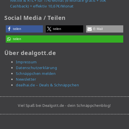
Netflix & RTL+ für 17€/Monat (6 Monate gratis + 50€
Cashback) = effektiv 10,67€/Monat
Social Media / Teilen
teilen
teilen
E-Mail
teilen
Über dealgott.de
Impressum
Datenschutzerklärung
Schnäppchen melden
Newsletter
dealhai.de – Deals & Schnäppchen
Viel Spaß bei Dealgott.de - dein Schnäppchenblog!