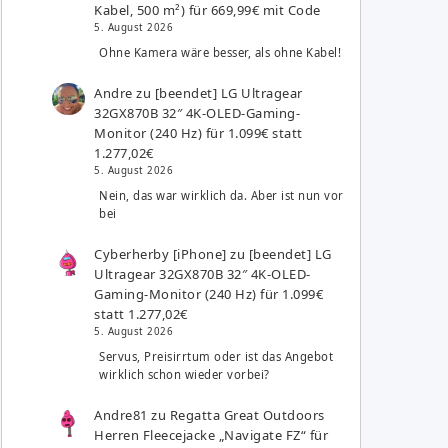
Kabel, 500 m²) für 669,99€ mit Code
5. August 2026
Ohne Kamera wäre besser, als ohne Kabel!
Andre
zu
[beendet] LG Ultragear
32GX870B 32″ 4K-OLED-Gaming-
Monitor (240 Hz) für 1.099€ statt
1.277,02€
5. August 2026
Nein, das war wirklich da. Aber ist nun vor
bei
Cyberherby [iPhone]
zu
[beendet] LG
Ultragear 32GX870B 32″ 4K-OLED-
Gaming-Monitor (240 Hz) für 1.099€
statt 1.277,02€
5. August 2026
Servus, Preisirrtum oder ist das Angebot
wirklich schon wieder vorbei?
Andre81
zu
Regatta Great Outdoors
Herren Fleecejacke „Navigate FZ“ für