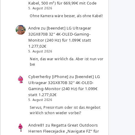
Kabel, 500 m²) für 669,99€ mit Code
5. August 2026
Ohne Kamera wäre besser, als ohne Kabel!
Andre
zu
[beendet] LG Ultragear
32GX870B 32″ 4K-OLED-Gaming-
Monitor (240 Hz) für 1.099€ statt
1.277,02€
5. August 2026
Nein, das war wirklich da. Aber ist nun vor
bei
Cyberherby [iPhone]
zu
[beendet] LG
Ultragear 32GX870B 32″ 4K-OLED-
Gaming-Monitor (240 Hz) für 1.099€
statt 1.277,02€
5. August 2026
Servus, Preisirrtum oder ist das Angebot
wirklich schon wieder vorbei?
Andre81
zu
Regatta Great Outdoors
Herren Fleecejacke „Navigate FZ“ für