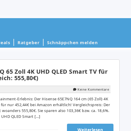
eals
Ratgeber
Schnäppchen melden
Q 65 Zoll 4K UHD QLED Smart TV für
eich: 555,80€)
Keine Kommentare
rtainment-Erlebnis: Der Hisense 65E7NQ 164 cm (65 Zoll) 4K
ür nur 452,44€ bei Amazon erhältlich! Vergleichspreis: Der
t woanders 555,80€. Sie sparen also 103,36€ bzw. ca. 18,6%.
K UHD QLED Smart […]
Weiterlesen