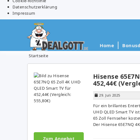
Cookie-Richtlinie
Datenschutzerklärung
Impressum
Home
Bonusd
Startseite
Hisense 65E7N
452,44€ (Vergl
29. Juli 2025
Für ein brillantes Ente
UHD QLED Smart TV ist f
65 Zoll Fernseher koste
Der Hisense 65E7NQ 4
Zum Angebot