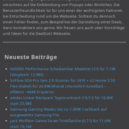
verzichten auf die Einblendung von Popups oder Ähnliches. Die
Benutzerfreundlichkeit ist für uns einer der wichtigsten Faktoren
bei Entscheidung rund um die Webseite. Solltest du dennoch
einen Fehler finden, zum Beispiel bei der Darstellung eines Deals,
dann kontaktiere uns gerne. Wir freuen uns auch über Vorschläge
und Ideen für die DealGott Webseite.
Neueste Beiträge
NIGRIN Performance Scheibenklar Allwetter (3 l) für 7,19€
(Vergleich: 12,98€)
SoFlow SO4 Pro Gen 2 E-Scooter für 241€ + o2 Home S 50
Flex (Kabel) für 24,99€/Monat (monatlich kündbar) –
effektiv ~464€ Ersparnis
adidas Linear Backpack Tagesrucksack (18,5 l) für 16,60€
statt 25,98€
Samsung Gaming Weeks: bis zu 1.300€ Cashback auf
ausgewählte Samsung-TVs
Jack Wolfskin Saima Straw Trinkflasche (0,7 l) für 11,09€
statt 16,14€