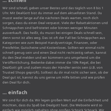
… schnell
Wir sind schnell, geben unser Bestes und das täglich von 8 bis 1
Uhr. Mit DealGott bist du immer auf dem aktuellsten Stand. Du
musst weder lange auf die nächsten Deals warten, noch dich
sorgen, dass du einen Deal verpasst. Viele der Rabattaktionen und
Schnäppchen sind befristetet oder binnen weniger Minuten
ausverkauft. Das heißt, du musst bei einigen Deals schnell sein,
denn sonst ist alles weg. Das ist oft der Fall bei Schnäppchen aus
Kategorien wie zum Beispiel Handyverträge, Finanzen, oder
Preisfehler, Gutscheine und Kostenloses. Sollten wir einmal nicht
schnell genug sein und einen Deal nicht rechtzeitig sehen, kannst
du den Deal melden und wir kümmern uns umgehend um die
Veröffentlichung. Bedenke dabei immer die 10% Regel, die bei
DealGott gilt und zudem muss der Händler seriös sein (z.B. von
Trusted Shops geprüft). Solltest du dir mal nicht sicher sein, ob der
Deal gut ist, kannst du uns gerne um Hilfe bitten und wie prüfen
den Deal für dich.
… einfach
Wir sind für dich da. Wir legen großen Wert auf die Einfachheit und
möchten, dass du Spaß bei Dealgott hast. Die Webseite wird so
einfach wie möglich gehalten ohne großen Schnick Schnack. Wir