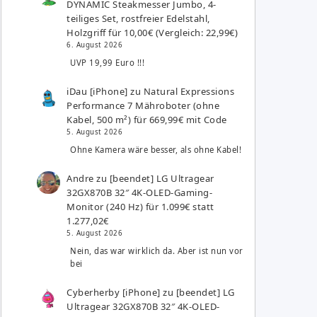
DYNAMIC Steakmesser Jumbo, 4-
teiliges Set, rostfreier Edelstahl,
Holzgriff für 10,00€ (Vergleich: 22,99€)
6. August 2026
UVP 19,99 Euro !!!
iDau [iPhone]
zu
Natural Expressions
Performance 7 Mähroboter (ohne
Kabel, 500 m²) für 669,99€ mit Code
5. August 2026
Ohne Kamera wäre besser, als ohne Kabel!
Andre
zu
[beendet] LG Ultragear
32GX870B 32″ 4K-OLED-Gaming-
Monitor (240 Hz) für 1.099€ statt
1.277,02€
5. August 2026
Nein, das war wirklich da. Aber ist nun vor
bei
Cyberherby [iPhone]
zu
[beendet] LG
Ultragear 32GX870B 32″ 4K-OLED-