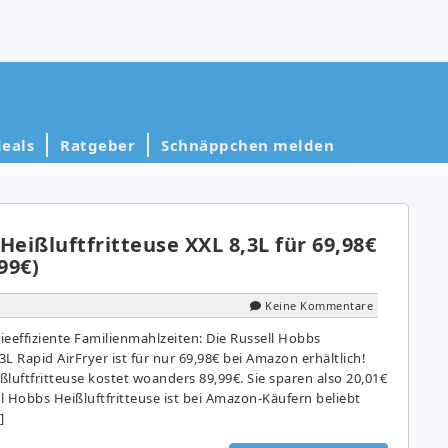
eals
Ratgeber
Schnäppchen melden
Heißluftfritteuse XXL 8,3L für 69,98€
99€)
Keine Kommentare
eeffiziente Familienmahlzeiten: Die Russell Hobbs
3L Rapid AirFryer ist für nur 69,98€ bei Amazon erhältlich!
ißluftfritteuse kostet woanders 89,99€. Sie sparen also 20,01€
ll Hobbs Heißluftfritteuse ist bei Amazon-Käufern beliebt
]