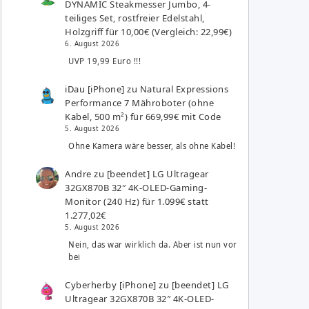
DYNAMIC Steakmesser Jumbo, 4-
teiliges Set, rostfreier Edelstahl,
Holzgriff für 10,00€ (Vergleich: 22,99€)
6. August 2026
UVP 19,99 Euro !!!
iDau [iPhone]
zu
Natural Expressions
Performance 7 Mähroboter (ohne
Kabel, 500 m²) für 669,99€ mit Code
5. August 2026
Ohne Kamera wäre besser, als ohne Kabel!
Andre
zu
[beendet] LG Ultragear
32GX870B 32″ 4K-OLED-Gaming-
Monitor (240 Hz) für 1.099€ statt
1.277,02€
5. August 2026
Nein, das war wirklich da. Aber ist nun vor
bei
Cyberherby [iPhone]
zu
[beendet] LG
Ultragear 32GX870B 32″ 4K-OLED-