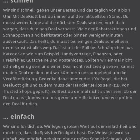
… schnell
Wir sind schnell, geben unser Bestes und das täglich von 8 bis 1
Uhr. Mit DealGott bist du immer auf dem aktuellsten Stand. Du
musst weder lange auf die nächsten Deals warten, noch dich
sorgen, dass du einen Deal verpasst. Viele der Rabattaktionen und
Schnäppchen sind befristetet oder binnen weniger Minuten
ausverkauft. Das heißt, du musst bei einigen Deals schnell sein,
denn sonst ist alles weg. Das ist oft der Fall bei Schnäppchen aus
Kategorien wie zum Beispiel Handyverträge, Finanzen, oder
Preisfehler, Gutscheine und Kostenloses. Sollten wir einmal nicht
schnell genug sein und einen Deal nicht rechtzeitig sehen, kannst
du den Deal melden und wir kümmern uns umgehend um die
Veröffentlichung. Bedenke dabei immer die 10% Regel, die bei
DealGott gilt und zudem muss der Händler seriös sein (z.B. von
Trusted Shops geprüft). Solltest du dir mal nicht sicher sein, ob der
Deal gut ist, kannst du uns gerne um Hilfe bitten und wie prüfen
den Deal für dich.
… einfach
Wir sind für dich da. Wir legen großen Wert auf die Einfachheit und
möchten, dass du Spaß bei Dealgott hast. Die Webseite wird so
einfach wie möglich gehalten ohne großen Schnick Schnack. Wir