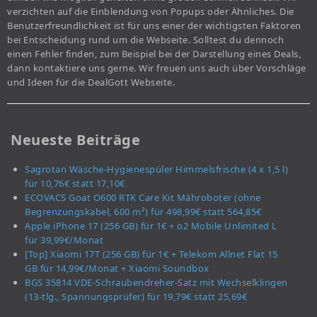
verzichten auf die Einblendung von Popups oder Ähnliches. Die
Benutzerfreundlichkeit ist für uns einer der wichtigsten Faktoren
bei Entscheidung rund um die Webseite. Solltest du dennoch
einen Fehler finden, zum Beispiel bei der Darstellung eines Deals,
dann kontaktiere uns gerne. Wir freuen uns auch über Vorschläge
und Ideen für die DealGott Webseite.
Neueste Beiträge
Sagrotan Wäsche-Hygienespüler Himmelsfrische (4 x 1,5 l)
für 10,76€ statt 17,10€
ECOVACS Goat O600 RTK Care Kit Mähroboter (ohne
Begrenzungskabel, 600 m²) für 498,99€ statt 564,85€
Apple iPhone 17 (256 GB) für 1€ + o2 Mobile Unlimited L
für 39,99€/Monat
[Top] Xiaomi 17T (256 GB) für 1€ + Telekom Allnet Flat 15
GB für 14,99€/Monat + Xiaomi Soundbox
BGS 35814 VDE-Schraubendreher-Satz mit Wechselklingen
(13-tlg., Spannungsprüfer) für 19,79€ statt 25,69€