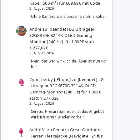
Kabel, 500 m²) für 669,99€ mit Code
5. August 2026
Ohne Kamera wäre besser, als ohne Kabel!
Andre
zu
[beendet] LG Ultragear
32GX870B 32″ 4K-OLED-Gaming-
Monitor (240 Hz) für 1.099€ statt
1.277,02€
5. August 2026
Nein, das war wirklich da. Aber ist nun vor
bei
Cyberherby [iPhone]
zu
[beendet] LG
Ultragear 32GX870B 32″ 4K-OLED-
Gaming-Monitor (240 Hz) für 1.099€
statt 1.277,02€
5. August 2026
Servus, Preisirrtum oder ist das Angebot
wirklich schon wieder vorbei?
Andre81
zu
Regatta Great Outdoors
Herren Fleecejacke „Navigate FZ“ für