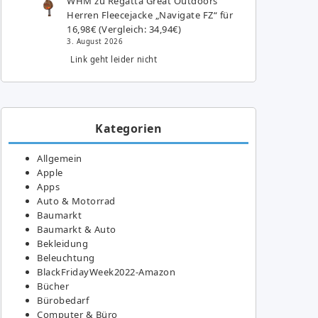
WHM
zu
Regatta Great Outdoors
Herren Fleecejacke „Navigate FZ“ für
16,98€ (Vergleich: 34,94€)
3. August 2026
Link geht leider nicht
Kategorien
Allgemein
Apple
Apps
Auto & Motorrad
Baumarkt
Baumarkt & Auto
Bekleidung
Beleuchtung
BlackFridayWeek2022-Amazon
Bücher
Bürobedarf
Computer & Büro