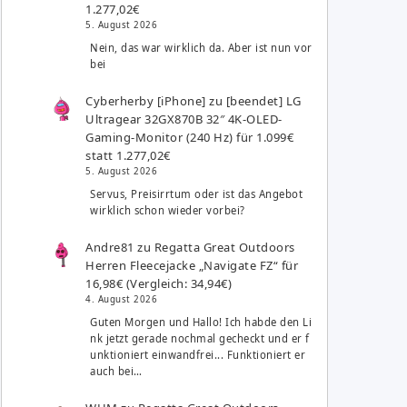
1.277,02€
5. August 2026
Nein, das war wirklich da. Aber ist nun vor
bei
Cyberherby [iPhone]
zu
[beendet] LG
Ultragear 32GX870B 32″ 4K-OLED-
Gaming-Monitor (240 Hz) für 1.099€
statt 1.277,02€
5. August 2026
Servus, Preisirrtum oder ist das Angebot
wirklich schon wieder vorbei?
Andre81
zu
Regatta Great Outdoors
Herren Fleecejacke „Navigate FZ“ für
16,98€ (Vergleich: 34,94€)
4. August 2026
Guten Morgen und Hallo! Ich habde den Li
nk jetzt gerade nochmal gecheckt und er f
unktioniert einwandfrei... Funktioniert er
auch bei…