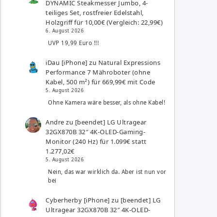
DYNAMIC Steakmesser Jumbo, 4-
teiliges Set, rostfreier Edelstahl,
Holzgriff für 10,00€ (Vergleich: 22,99€)
6. August 2026
UVP 19,99 Euro !!!
iDau [iPhone]
zu
Natural Expressions
Performance 7 Mähroboter (ohne
Kabel, 500 m²) für 669,99€ mit Code
5. August 2026
Ohne Kamera wäre besser, als ohne Kabel!
Andre
zu
[beendet] LG Ultragear
32GX870B 32″ 4K-OLED-Gaming-
Monitor (240 Hz) für 1.099€ statt
1.277,02€
5. August 2026
Nein, das war wirklich da. Aber ist nun vor
bei
Cyberherby [iPhone]
zu
[beendet] LG
Ultragear 32GX870B 32″ 4K-OLED-