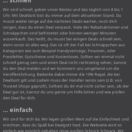
… schnell
Wir sind schnell, geben unser Bestes und das täglich von 8 bis 1
Uhr. Mit DealGott bist du immer auf dem aktuellsten Stand. Du
musst weder lange auf die nächsten Deals warten, noch dich
sorgen, dass du einen Deal verpasst. Viele der Rabattaktionen und
Schnäppchen sind befristetet oder binnen weniger Minuten
ausverkauft. Das heißt, du musst bei einigen Deals schnell sein,
denn sonst ist alles weg. Das ist oft der Fall bei Schnäppchen aus
Kategorien wie zum Beispiel Handyverträge, Finanzen, oder
Preisfehler, Gutscheine und Kostenloses. Sollten wir einmal nicht
schnell genug sein und einen Deal nicht rechtzeitig sehen, kannst
du den Deal melden und wir kümmern uns umgehend um die
Veröffentlichung. Bedenke dabei immer die 10% Regel, die bei
DealGott gilt und zudem muss der Händler seriös sein (z.B. von
Trusted Shops geprüft). Solltest du dir mal nicht sicher sein, ob der
Deal gut ist, kannst du uns gerne um Hilfe bitten und wie prüfen
den Deal für dich.
… einfach
Wir sind für dich da. Wir legen großen Wert auf die Einfachheit und
möchten, dass du Spaß bei Dealgott hast. Die Webseite wird so
einfach wie möglich gehalten ohne großen Schnick Schnack. Wir