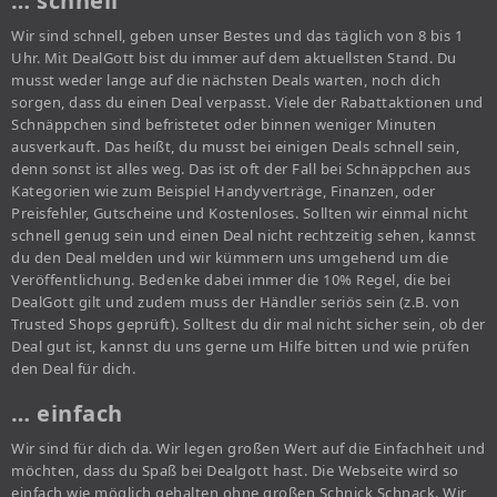
… schnell
Wir sind schnell, geben unser Bestes und das täglich von 8 bis 1
Uhr. Mit DealGott bist du immer auf dem aktuellsten Stand. Du
musst weder lange auf die nächsten Deals warten, noch dich
sorgen, dass du einen Deal verpasst. Viele der Rabattaktionen und
Schnäppchen sind befristetet oder binnen weniger Minuten
ausverkauft. Das heißt, du musst bei einigen Deals schnell sein,
denn sonst ist alles weg. Das ist oft der Fall bei Schnäppchen aus
Kategorien wie zum Beispiel Handyverträge, Finanzen, oder
Preisfehler, Gutscheine und Kostenloses. Sollten wir einmal nicht
schnell genug sein und einen Deal nicht rechtzeitig sehen, kannst
du den Deal melden und wir kümmern uns umgehend um die
Veröffentlichung. Bedenke dabei immer die 10% Regel, die bei
DealGott gilt und zudem muss der Händler seriös sein (z.B. von
Trusted Shops geprüft). Solltest du dir mal nicht sicher sein, ob der
Deal gut ist, kannst du uns gerne um Hilfe bitten und wie prüfen
den Deal für dich.
… einfach
Wir sind für dich da. Wir legen großen Wert auf die Einfachheit und
möchten, dass du Spaß bei Dealgott hast. Die Webseite wird so
einfach wie möglich gehalten ohne großen Schnick Schnack. Wir