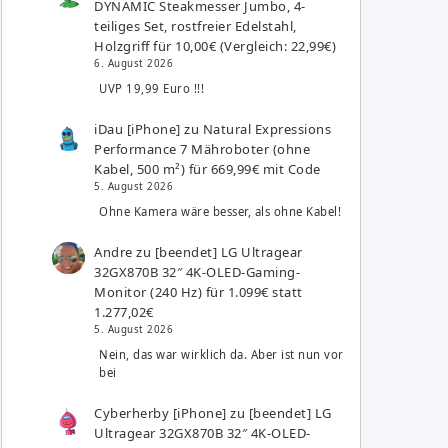
DYNAMIC Steakmesser Jumbo, 4-
teiliges Set, rostfreier Edelstahl,
Holzgriff für 10,00€ (Vergleich: 22,99€)
6. August 2026
UVP 19,99 Euro !!!
iDau [iPhone]
zu
Natural Expressions
Performance 7 Mähroboter (ohne
Kabel, 500 m²) für 669,99€ mit Code
5. August 2026
Ohne Kamera wäre besser, als ohne Kabel!
Andre
zu
[beendet] LG Ultragear
32GX870B 32″ 4K-OLED-Gaming-
Monitor (240 Hz) für 1.099€ statt
1.277,02€
5. August 2026
Nein, das war wirklich da. Aber ist nun vor
bei
Cyberherby [iPhone]
zu
[beendet] LG
Ultragear 32GX870B 32″ 4K-OLED-