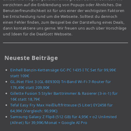
verzichten auf die Einblendung von Popups oder Ähnliches. Die
Benutzerfreundlichkeit ist für uns einer der wichtigsten Faktoren
bei Entscheidung rund um die Webseite. Solltest du dennoch
einen Fehler finden, zum Beispiel bei der Darstellung eines Deals,
dann kontaktiere uns gerne. Wir freuen uns auch über Vorschläge
und Ideen für die DealGott Webseite.
Neueste Beiträge
Einhell Benzin-Kettensäge GC-PC 1435 I TC Set für 99,99€
statt 109€
GL.iNet Flint 3 (GL-BE9300) Tri-Band Wi-Fi-7-Router für
178,49€ statt 209,90€
Gillette Fusion 5 Styler Barttrimmer & Rasierer (3-in-1) für
16€ statt 18,79€
Tefal Easy Fry Max Heißluftfritteuse (5 Liter) EY2458 für
64,99€ (Vergleich: 90,99€)
Samsung Galaxy Z Flip8 (512 GB) für 4,95€ + o2 Unlimited
(Allnet) für 39,99€/Monat + Google AI Pro