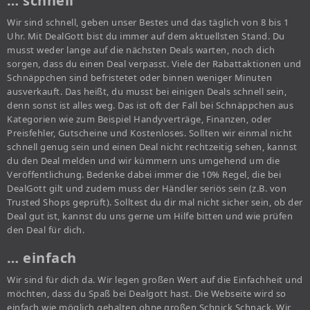
… schnell
Wir sind schnell, geben unser Bestes und das täglich von 8 bis 1
Uhr. Mit DealGott bist du immer auf dem aktuellsten Stand. Du
musst weder lange auf die nächsten Deals warten, noch dich
sorgen, dass du einen Deal verpasst. Viele der Rabattaktionen und
Schnäppchen sind befristetet oder binnen weniger Minuten
ausverkauft. Das heißt, du musst bei einigen Deals schnell sein,
denn sonst ist alles weg. Das ist oft der Fall bei Schnäppchen aus
Kategorien wie zum Beispiel Handyverträge, Finanzen, oder
Preisfehler, Gutscheine und Kostenloses. Sollten wir einmal nicht
schnell genug sein und einen Deal nicht rechtzeitig sehen, kannst
du den Deal melden und wir kümmern uns umgehend um die
Veröffentlichung. Bedenke dabei immer die 10% Regel, die bei
DealGott gilt und zudem muss der Händler seriös sein (z.B. von
Trusted Shops geprüft). Solltest du dir mal nicht sicher sein, ob der
Deal gut ist, kannst du uns gerne um Hilfe bitten und wie prüfen
den Deal für dich.
… einfach
Wir sind für dich da. Wir legen großen Wert auf die Einfachheit und
möchten, dass du Spaß bei Dealgott hast. Die Webseite wird so
einfach wie möglich gehalten ohne großen Schnick Schnack. Wir