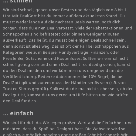
… schnell
Wir sind schnell, geben unser Bestes und das täglich von 8 bis 1
Uhr. Mit DealGott bist du immer auf dem aktuellsten Stand. Du
musst weder lange auf die nächsten Deals warten, noch dich
sorgen, dass du einen Deal verpasst. Viele der Rabattaktionen und
Schnäppchen sind befristetet oder binnen weniger Minuten
ausverkauft. Das heißt, du musst bei einigen Deals schnell sein,
denn sonst ist alles weg. Das ist oft der Fall bei Schnäppchen aus
Kategorien wie zum Beispiel Handyverträge, Finanzen, oder
Preisfehler, Gutscheine und Kostenloses. Sollten wir einmal nicht
schnell genug sein und einen Deal nicht rechtzeitig sehen, kannst
du den Deal melden und wir kümmern uns umgehend um die
Veröffentlichung. Bedenke dabei immer die 10% Regel, die bei
DealGott gilt und zudem muss der Händler seriös sein (z.B. von
Trusted Shops geprüft). Solltest du dir mal nicht sicher sein, ob der
Deal gut ist, kannst du uns gerne um Hilfe bitten und wie prüfen
den Deal für dich.
… einfach
Wir sind für dich da. Wir legen großen Wert auf die Einfachheit und
möchten, dass du Spaß bei Dealgott hast. Die Webseite wird so
einfach wie möglich gehalten ohne großen Schnick Schnack. Wir