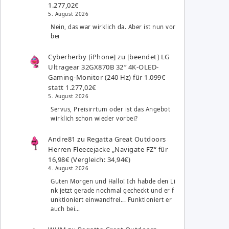
1.277,02€
5. August 2026
Nein, das war wirklich da. Aber ist nun vor
bei
Cyberherby [iPhone]
zu
[beendet] LG
Ultragear 32GX870B 32″ 4K-OLED-
Gaming-Monitor (240 Hz) für 1.099€
statt 1.277,02€
5. August 2026
Servus, Preisirrtum oder ist das Angebot
wirklich schon wieder vorbei?
Andre81
zu
Regatta Great Outdoors
Herren Fleecejacke „Navigate FZ“ für
16,98€ (Vergleich: 34,94€)
4. August 2026
Guten Morgen und Hallo! Ich habde den Li
nk jetzt gerade nochmal gecheckt und er f
unktioniert einwandfrei... Funktioniert er
auch bei…