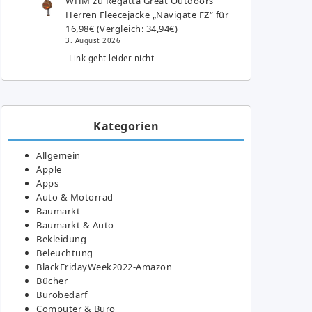
WHM
zu
Regatta Great Outdoors
Herren Fleecejacke „Navigate FZ“ für
16,98€ (Vergleich: 34,94€)
3. August 2026
Link geht leider nicht
Kategorien
Allgemein
Apple
Apps
Auto & Motorrad
Baumarkt
Baumarkt & Auto
Bekleidung
Beleuchtung
BlackFridayWeek2022-Amazon
Bücher
Bürobedarf
Computer & Büro