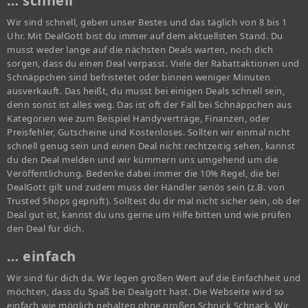
… schnell
Wir sind schnell, geben unser Bestes und das täglich von 8 bis 1
Uhr. Mit DealGott bist du immer auf dem aktuellsten Stand. Du
musst weder lange auf die nächsten Deals warten, noch dich
sorgen, dass du einen Deal verpasst. Viele der Rabattaktionen und
Schnäppchen sind befristetet oder binnen weniger Minuten
ausverkauft. Das heißt, du musst bei einigen Deals schnell sein,
denn sonst ist alles weg. Das ist oft der Fall bei Schnäppchen aus
Kategorien wie zum Beispiel Handyverträge, Finanzen, oder
Preisfehler, Gutscheine und Kostenloses. Sollten wir einmal nicht
schnell genug sein und einen Deal nicht rechtzeitig sehen, kannst
du den Deal melden und wir kümmern uns umgehend um die
Veröffentlichung. Bedenke dabei immer die 10% Regel, die bei
DealGott gilt und zudem muss der Händler seriös sein (z.B. von
Trusted Shops geprüft). Solltest du dir mal nicht sicher sein, ob der
Deal gut ist, kannst du uns gerne um Hilfe bitten und wie prüfen
den Deal für dich.
… einfach
Wir sind für dich da. Wir legen großen Wert auf die Einfachheit und
möchten, dass du Spaß bei Dealgott hast. Die Webseite wird so
einfach wie möglich gehalten ohne großen Schnick Schnack. Wir