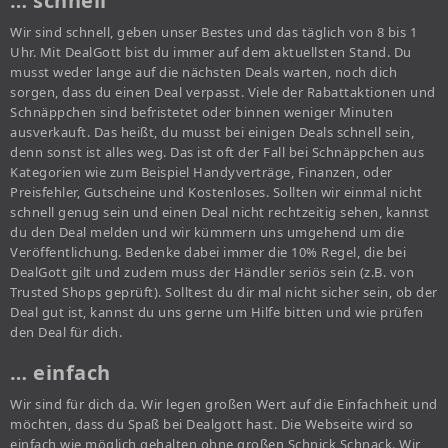
… schnell
Wir sind schnell, geben unser Bestes und das täglich von 8 bis 1
Uhr. Mit DealGott bist du immer auf dem aktuellsten Stand. Du
musst weder lange auf die nächsten Deals warten, noch dich
sorgen, dass du einen Deal verpasst. Viele der Rabattaktionen und
Schnäppchen sind befristetet oder binnen weniger Minuten
ausverkauft. Das heißt, du musst bei einigen Deals schnell sein,
denn sonst ist alles weg. Das ist oft der Fall bei Schnäppchen aus
Kategorien wie zum Beispiel Handyverträge, Finanzen, oder
Preisfehler, Gutscheine und Kostenloses. Sollten wir einmal nicht
schnell genug sein und einen Deal nicht rechtzeitig sehen, kannst
du den Deal melden und wir kümmern uns umgehend um die
Veröffentlichung. Bedenke dabei immer die 10% Regel, die bei
DealGott gilt und zudem muss der Händler seriös sein (z.B. von
Trusted Shops geprüft). Solltest du dir mal nicht sicher sein, ob der
Deal gut ist, kannst du uns gerne um Hilfe bitten und wie prüfen
den Deal für dich.
… einfach
Wir sind für dich da. Wir legen großen Wert auf die Einfachheit und
möchten, dass du Spaß bei Dealgott hast. Die Webseite wird so
einfach wie möglich gehalten ohne großen Schnick Schnack. Wir