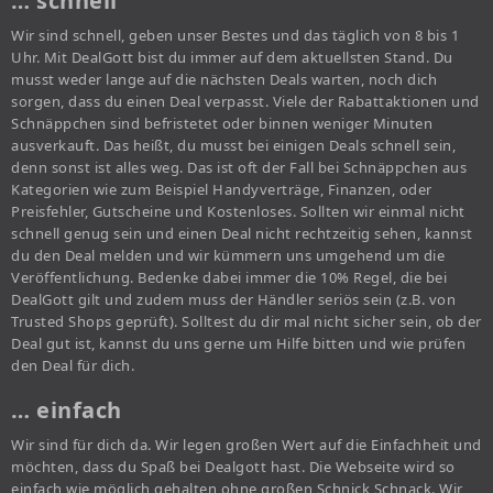
… schnell
Wir sind schnell, geben unser Bestes und das täglich von 8 bis 1
Uhr. Mit DealGott bist du immer auf dem aktuellsten Stand. Du
musst weder lange auf die nächsten Deals warten, noch dich
sorgen, dass du einen Deal verpasst. Viele der Rabattaktionen und
Schnäppchen sind befristetet oder binnen weniger Minuten
ausverkauft. Das heißt, du musst bei einigen Deals schnell sein,
denn sonst ist alles weg. Das ist oft der Fall bei Schnäppchen aus
Kategorien wie zum Beispiel Handyverträge, Finanzen, oder
Preisfehler, Gutscheine und Kostenloses. Sollten wir einmal nicht
schnell genug sein und einen Deal nicht rechtzeitig sehen, kannst
du den Deal melden und wir kümmern uns umgehend um die
Veröffentlichung. Bedenke dabei immer die 10% Regel, die bei
DealGott gilt und zudem muss der Händler seriös sein (z.B. von
Trusted Shops geprüft). Solltest du dir mal nicht sicher sein, ob der
Deal gut ist, kannst du uns gerne um Hilfe bitten und wie prüfen
den Deal für dich.
… einfach
Wir sind für dich da. Wir legen großen Wert auf die Einfachheit und
möchten, dass du Spaß bei Dealgott hast. Die Webseite wird so
einfach wie möglich gehalten ohne großen Schnick Schnack. Wir