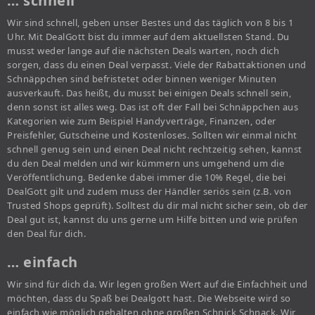
… schnell
Wir sind schnell, geben unser Bestes und das täglich von 8 bis 1
Uhr. Mit DealGott bist du immer auf dem aktuellsten Stand. Du
musst weder lange auf die nächsten Deals warten, noch dich
sorgen, dass du einen Deal verpasst. Viele der Rabattaktionen und
Schnäppchen sind befristetet oder binnen weniger Minuten
ausverkauft. Das heißt, du musst bei einigen Deals schnell sein,
denn sonst ist alles weg. Das ist oft der Fall bei Schnäppchen aus
Kategorien wie zum Beispiel Handyverträge, Finanzen, oder
Preisfehler, Gutscheine und Kostenloses. Sollten wir einmal nicht
schnell genug sein und einen Deal nicht rechtzeitig sehen, kannst
du den Deal melden und wir kümmern uns umgehend um die
Veröffentlichung. Bedenke dabei immer die 10% Regel, die bei
DealGott gilt und zudem muss der Händler seriös sein (z.B. von
Trusted Shops geprüft). Solltest du dir mal nicht sicher sein, ob der
Deal gut ist, kannst du uns gerne um Hilfe bitten und wie prüfen
den Deal für dich.
… einfach
Wir sind für dich da. Wir legen großen Wert auf die Einfachheit und
möchten, dass du Spaß bei Dealgott hast. Die Webseite wird so
einfach wie möglich gehalten ohne großen Schnick Schnack. Wir