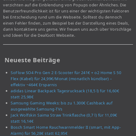
verzichten auf die Einblendung von Popups oder Ähnliches. Die
Benutzerfreundlichkeit ist für uns einer der wichtigsten Faktoren
bei Entscheidung rund um die Webseite. Solltest du dennoch
einen Fehler finden, zum Beispiel bei der Darstellung eines Deals,
dann kontaktiere uns gerne. Wir freuen uns auch über Vorschläge
und Ideen für die DealGott Webseite.
Neueste Beiträge
SoFlow SO4 Pro Gen 2 E-Scooter für 241€ + o2 Home S 50
Flex (Kabel) für 24,99€/Monat (monatlich kündbar) –
effektiv ~464€ Ersparnis
adidas Linear Backpack Tagesrucksack (18,5 l) für 16,60€
statt 25,98€
Samsung Gaming Weeks: bis zu 1.300€ Cashback auf
ausgewählte Samsung-TVs
Jack Wolfskin Saima Straw Trinkflasche (0,7 l) für 11,09€
statt 16,14€
Bosch Smart Home Rauchwarnmelder II (smart, mit App-
Alarm) für 56,28€ statt 62,95€